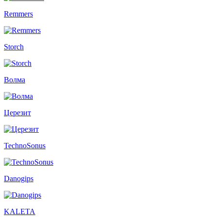
Remmers
Storch
Волма
Церезит
TechnoSonus
Danogips
KALETA