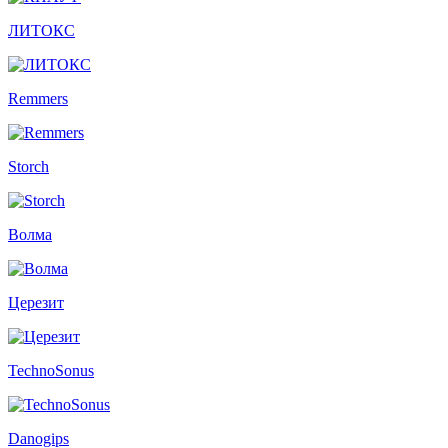
ЛИТОКС
Remmers
Storch
Волма
Церезит
TechnoSonus
Danogips