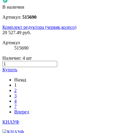
В наличии
Артикул:
515690
Комплект редуктора (червяк,колесо)
20 527.49
руб.
Артикул
515690
Наличие:
4 шт
Купить
Назад
1
2
3
4
7
Вперед
КНАУФ