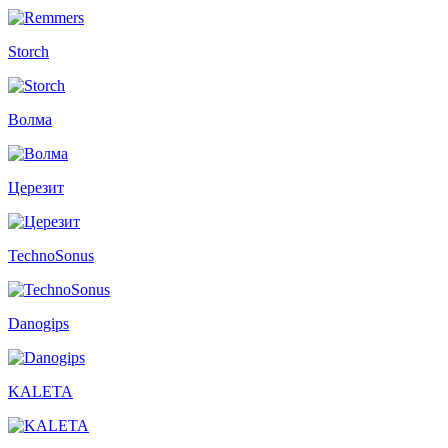
Storch
Волма
Церезит
TechnoSonus
Danogips
KALETA