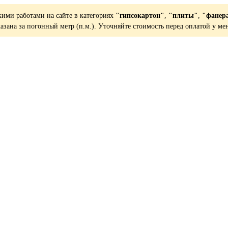
кими работами на сайте в категориях
"гипсокартон"
,
"плиты"
,
"фанер
казана за погонный метр (п.м.). Уточняйте стоимость перед оплатой у ме