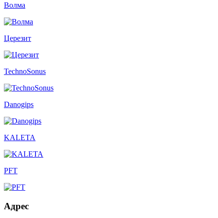
Волма
Церезит
TechnoSonus
Danogips
KALETA
PFT
Адрес