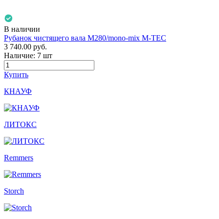
В наличии
Рубанок чистящего вала М280/mono-mix M-TEC
3 740.00
руб.
Наличие:
7 шт
Купить
КНАУФ
ЛИТОКС
Remmers
Storch