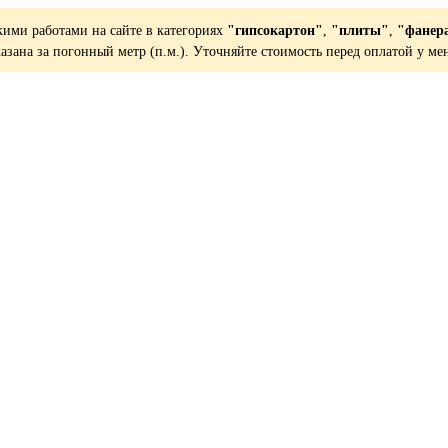
кими работами на сайте в категориях
"гипсокартон"
,
"плиты"
,
"фанер
казана за погонный метр (п.м.). Уточняйте стоимость перед оплатой у ме