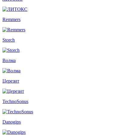
Remmers
Storch
Волма
Церезит
TechnoSonus
Danogips