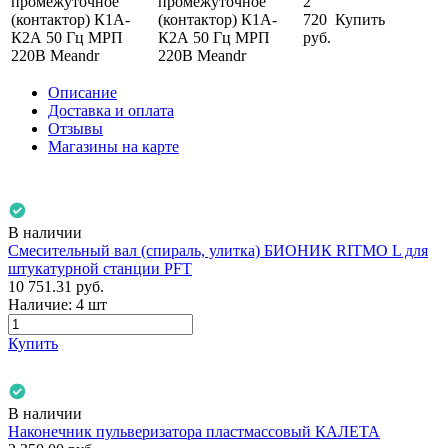
промежуточное
2
(контактор) К1А-
720
Купить
К2А 50 Гц МРП
руб.
220В Meandr
Описание
Доставка и оплата
Отзывы
Магазины на карте
В наличии
Смесительный вал (спираль, улитка) БИОНИК RITMO L для
штукатурной станции PFT
10 751.31
руб.
Наличие:
4 шт
Купить
В наличии
Наконечник пульверизатора пластмассовый КАЛЕТА