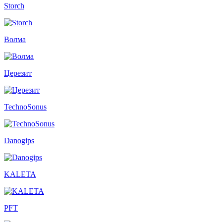
Storch
Волма
Церезит
TechnoSonus
Danogips
KALETA
PFT