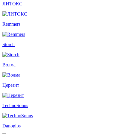
ЛИТОКС
Remmers
Storch
Волма
Церезит
TechnoSonus
Danogips