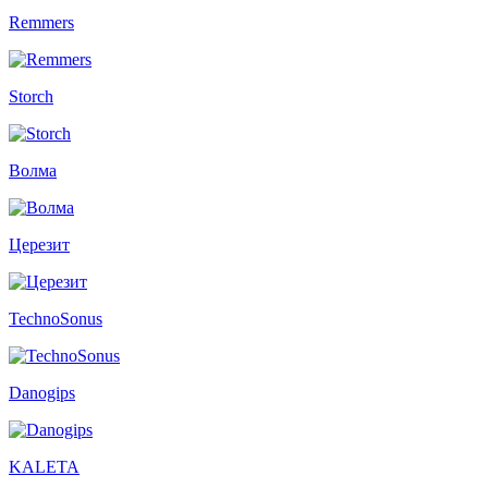
Remmers
Storch
Волма
Церезит
TechnoSonus
Danogips
KALETA