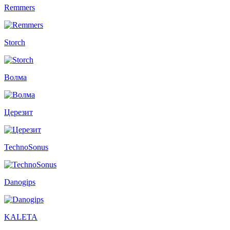
Remmers
Storch
Волма
Церезит
TechnoSonus
Danogips
KALETA