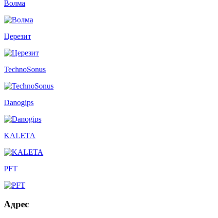
Волма
Церезит
TechnoSonus
Danogips
KALETA
PFT
Адрес