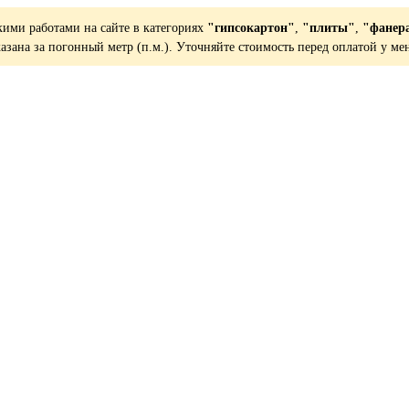
кими работами на сайте в категориях
"гипсокартон"
,
"плиты"
,
"фанер
казана за погонный метр (п.м.). Уточняйте стоимость перед оплатой у ме