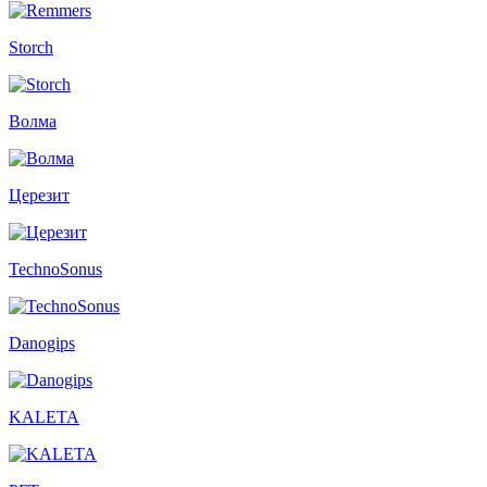
Storch
Волма
Церезит
TechnoSonus
Danogips
KALETA