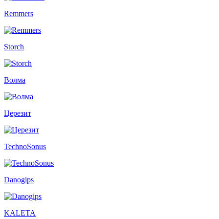
Remmers
Storch
Волма
Церезит
TechnoSonus
Danogips
KALETA