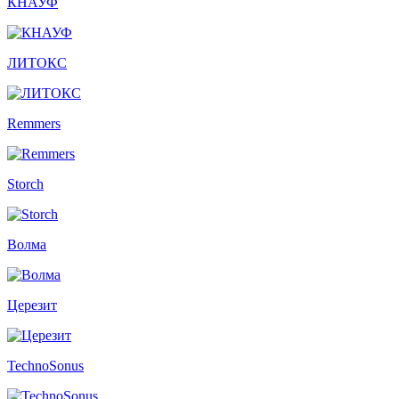
КНАУФ
ЛИТОКС
Remmers
Storch
Волма
Церезит
TechnoSonus