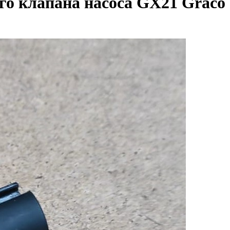
о клапана насоса GX21 Graco