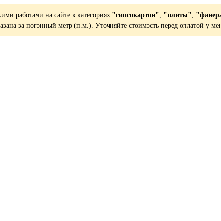
кими работами на сайте в категориях
"гипсокартон"
,
"плиты"
,
"фанер
казана за погонный метр (п.м.). Уточняйте стоимость перед оплатой у ме