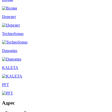
Церезит
TechnoSonus
Danogips
KALETA
PFT
Адрес