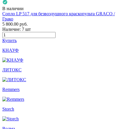
В наличии
Сопло LP 517 для безвоздушного краскопульта GRACO /
Грако
5 800.00
руб.
Наличие:
7 шт
Купить
КНАУФ
ЛИТОКС
Remmers
Storch
Волма