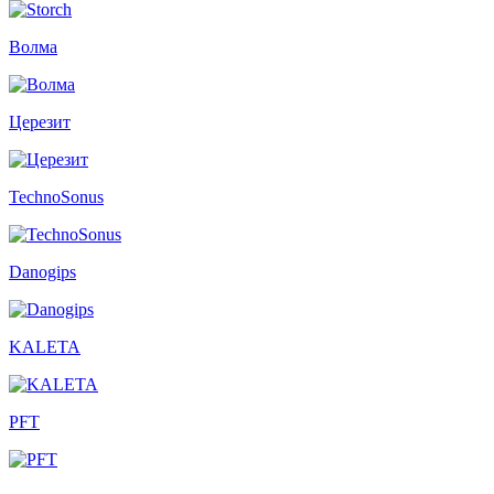
Волма
Церезит
TechnoSonus
Danogips
KALETA
PFT