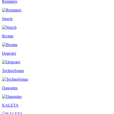
Remmers
Storch
Волма
Церезит
TechnoSonus
Danogips
KALETA