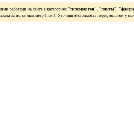
кими работами на сайте в категориях
"гипсокартон"
,
"плиты"
,
"фанер
казана за погонный метр (п.м.). Уточняйте стоимость перед оплатой у ме