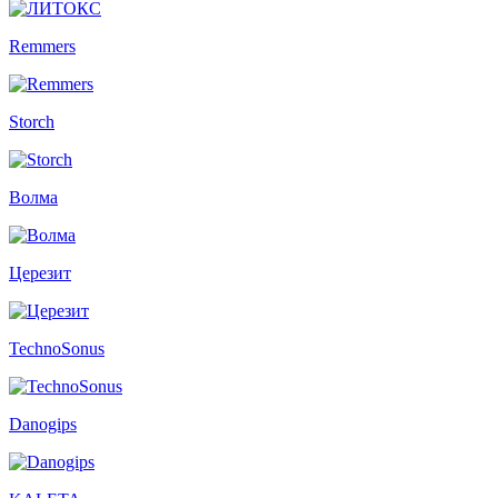
Remmers
Storch
Волма
Церезит
TechnoSonus
Danogips