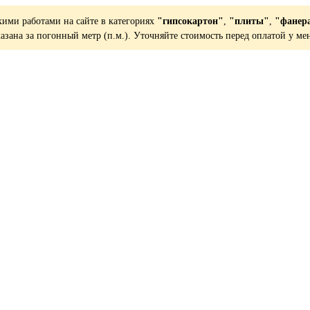
кими работами на сайте в категориях
"гипсокартон"
,
"плиты"
,
"фанер
казана за погонный метр (п.м.). Уточняйте стоимость перед оплатой у ме