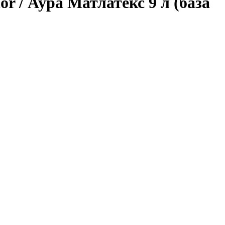
r / Аура Матлатекс 9 л (база