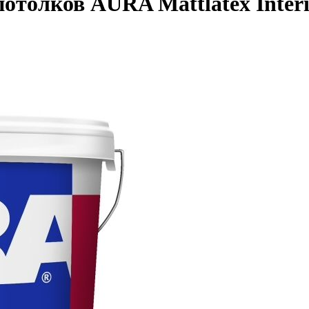
отолков AURA Mattlatex Interio