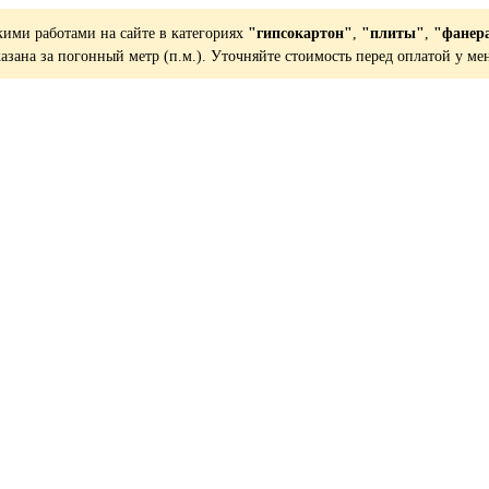
кими работами на сайте в категориях
"гипсокартон"
,
"плиты"
,
"фанер
казана за погонный метр (п.м.). Уточняйте стоимость перед оплатой у ме