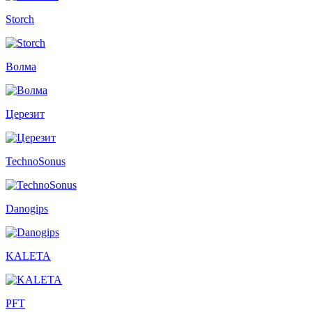
Storch
Волма
Церезит
TechnoSonus
Danogips
KALETA
PFT