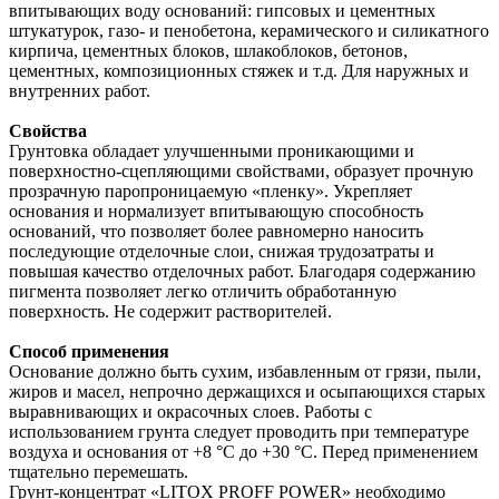
впитывающих воду оснований: гипсовых и цементных
штукатурок, газо- и пенобетона, керамического и силикатного
кирпича, цементных блоков, шлакоблоков, бетонов,
цементных, композиционных стяжек и т.д. Для наружных и
внутренних работ.
Свойства
Грунтовка обладает улучшенными проникающими и
поверхностно-сцепляющими свойствами, образует прочную
прозрачную паропроницаемую «пленку». Укрепляет
основания и нормализует впитывающую способность
оснований, что позволяет более равномерно наносить
последующие отделочные слои, снижая трудозатраты и
повышая качество отделочных работ. Благодаря содержанию
пигмента позволяет легко отличить обработанную
поверхность. Не содержит растворителей.
Способ применения
Основание должно быть сухим, избавленным от грязи, пыли,
жиров и масел, непрочно держащихся и осыпающихся старых
выравнивающих и окрасочных слоев. Работы с
использованием грунта следует проводить при температуре
воздуха и основания от +8 °C до +30 °С. Перед применением
тщательно перемешать.
Грунт-концентрат «LITOX PROFF POWER» необходимо