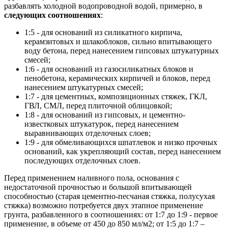
разбавлять холодной водопроводной водой, примерно, в
следующих соотношениях
:
1:5 - для оснований из силикатного кирпича,
керамзитовых и шлакоблоков, сильно впитывающего
воду бетона, перед нанесением гипсовых штукатурных
смесей;
1:6 - для оснований из газосиликатных блоков и
пенобетона, керамических кирпичей и блоков, перед
нанесением штукатурных смесей;
1:7 - для цементных, композиционных стяжек, ГКЛ,
ГВЛ, СМЛ, перед плиточной облицовкой;
1:8 - для оснований из гипсовых, и цементно-
известковых штукатурок, перед нанесением
выравнивающих отделочных слоев;
1:9 - для обмеливающихся шпатлевок и низко прочных
оснований, как укрепляющий состав, перед нанесением
последующих отделочных слоев.
Перед применением наливного пола, основания с
недостаточной прочностью и большой впитывающей
способностью (старая цементно-песчаная стяжка, полусухая
стяжка) возможно потребуется двух этапное применение
грунта, разбавленного в соотношениях: от 1:7 до 1:9 - первое
применение, в объеме от 450 до 850 мл/м2; от 1:5 до 1:7 –