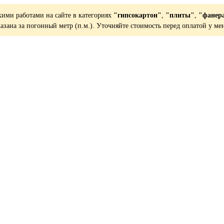
кими работами на сайте в категориях
"гипсокартон"
,
"плиты"
,
"фанер
казана за погонный метр (п.м.). Уточняйте стоимость перед оплатой у ме