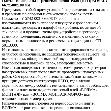
Плита гипсовая пазогребневая полнотелая (ПГП) ВОЛМА
667х500х100 мм
Представляет собой прямоугольный параллелепипед с пазами
и гребнями по опорной и стыковочной поверхностям.
Согласно ТУ 5742-003-78667917-2005, плиты
изготавливаются из гипсового вяжущего с добавлением
пластифицирующих и гидрофобных добавок по литьевой
технологии и предназначены для устройства перегородок в
зданиях и помещениях различного назначения с сухим и
нормальным влажностным режимом эксплуатации по СП
50.13330.
Изготовлены из экологически чистого природного материала,
являются негорючими, не содержат токсических веществ, не
имеют запаха, обладают высокой звукоизолирующей
способностью и высокой паро-, газопроницаемостью.
Идеальная поверхность и точность геометрических размеров
пазогребневых плит позволяют не проводить штукатурных
работ. Сам процесс сборки стены из такой плиты похож на
принцип детского конструктора ЛЕГО, где изделия
скрепляются между собой путем сцепления паза и гребня. Для
фиксации плит используется гипсовый клей «ВОЛМА-
МОНТАЖ» или «ВОЛМА-МОНТАЖ МОРОЗ» при
отрицательных температурах.
Использование пазогребневой перегородочной плиты
ВОЛМА в строительстве - это реальная возможность