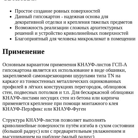
Простое создание ровных поверхностей
Данный гипсокартон - надежная основа для
декоративной отделки и крепления тяжелых предметов
Возможность реализации сложных архитектурных
решений и устройство криволинейных поверхностей
Благоприятный для человека микроклимат в помещении
Применение
Основным вариантом применения КНАУФ-листов ГСП-А
гипсокартона является их использование в виде обшивки,
закрепляемой самонарезающими шурупами типа TN на
каркасе из тонкостенных металлических оцинкованных
профилей в лёгких конструкциях перегородок, облицовок
стен, подвесных потолков и т.п. Для бескаркасной облицовки
КНАУФ-листами несущих стен из бетона или кирпича
применяется крепление при помощи монтажного клея
КНАУФ-Перлфикс или КНАУФ-Фуген
Структура КНАУФ-листов позволяет выполнять
криволинейные поверхности путём изгиба в сухом состоянии
(большой радиус) или с предварительным увлажнением и
высушиванием на шаблоне (малый радиус)