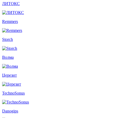
ЛИТОКС
Remmers
Storch
Волма
Церезит
TechnoSonus
Danogips