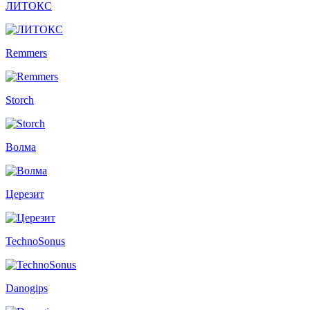
ЛИТОКС
Remmers
Storch
Волма
Церезит
TechnoSonus
Danogips