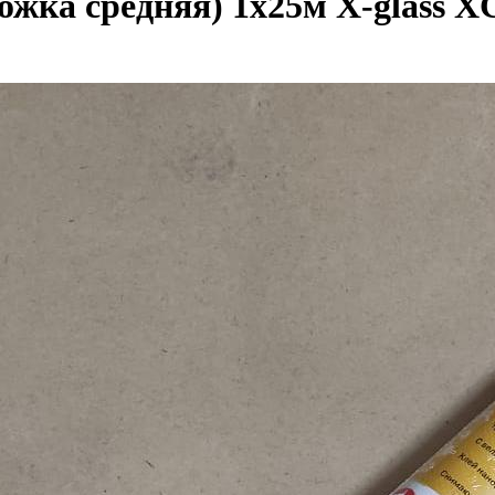
жка средняя) 1х25м X-glass XG