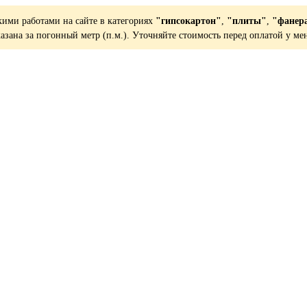
кими работами на сайте в категориях
"гипсокартон"
,
"плиты"
,
"фанер
казана за погонный метр (п.м.). Уточняйте стоимость перед оплатой у ме