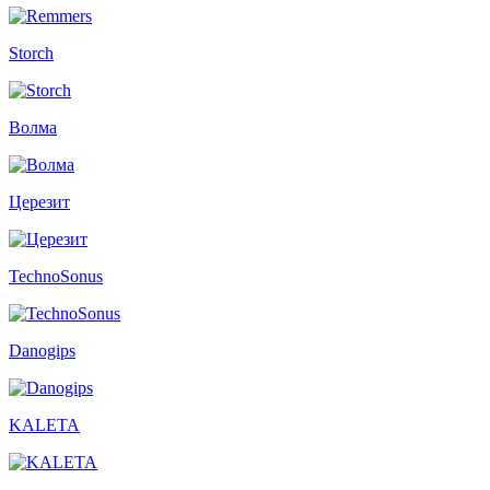
Storch
Волма
Церезит
TechnoSonus
Danogips
KALETA