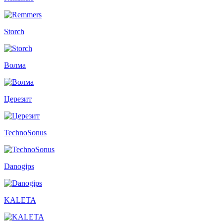
Storch
Волма
Церезит
TechnoSonus
Danogips
KALETA