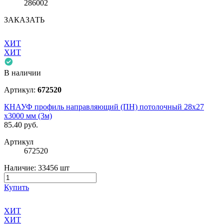
286002
ЗАКАЗАТЬ
ХИТ
ХИТ
В наличии
Артикул:
672520
КНАУФ профиль направляющий (ПН) потолочный 28x27
х3000 мм (3м)
85.40
руб.
Артикул
672520
Наличие:
33456 шт
Купить
ХИТ
ХИТ